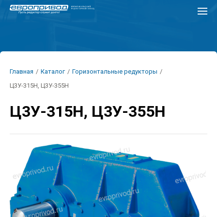
Перейти
к
основному
содержанию
Строка
Главная
/
Каталог
/
Горизонтальные редукторы
/
навигации
Ц3У-315Н, Ц3У-355Н
Ц3У-315Н, Ц3У-355Н