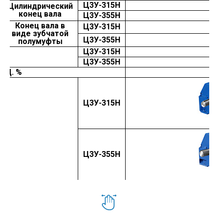
Ц3У-315Н
Цилиндрический
конец вала
Ц3У-355Н
Конец вала в
Ц3У-315Н
виде зубчатой
Ц3У-355Н
полумуфты
Ц3У-315Н
г
Ц3У-355Н
ПД. %
Ц3У-315Н
вид
Ц3У-355Н