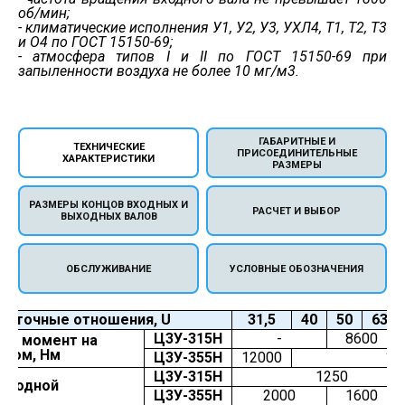
об/мин;
- климатические исполнения У1, У2, У3, УХЛ4, Т1, Т2, Т3
и О4 по ГОСТ 15150-69;
- атмосфера типов I и II по ГОСТ 15150-69 при
запыленности воздуха не более 10 мг/м3.
ГАБАРИТНЫЕ И
ТЕХНИЧЕСКИЕ
ПРИСОЕДИНИТЕЛЬНЫЕ
ХАРАКТЕРИСТИКИ
РАЗМЕРЫ
РАЗМЕРЫ КОНЦОВ ВХОДНЫХ И
РАСЧЕТ И ВЫБОР
ВЫХОДНЫХ ВАЛОВ
ОБСЛУЖИВАНИЕ
УСЛОВНЫЕ ОБОЗНАЧЕНИЯ
даточные отношения, U
31,5
40
50
63
Ц3У-315Н
-
8600
ий момент на
Тном, Нм
Ц3У-355Н
12000
14
Ц3У-315Н
1250
Входной
Ц3У-355Н
2000
1600