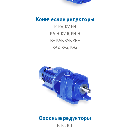
Конические редукторы
K, KA, KV, KH
KA..B. KV..B, KH..B
KF, KAF, KVF, KHF
KAZ, KVZ, KHZ
Соосные редукторы
R, RF, R..F