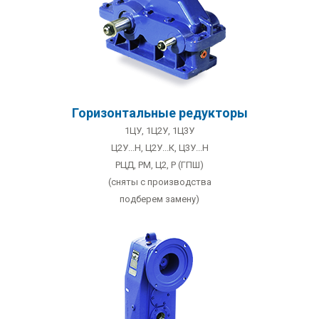
Горизонтальные редукторы
1ЦУ
,
1Ц2У
,
1Ц3У
Ц2У...Н
,
Ц2У...К
,
Ц3У...Н
РЦД
,
РМ
,
Ц2
,
Р (ГПШ)
(сняты с производства
подберем замену)