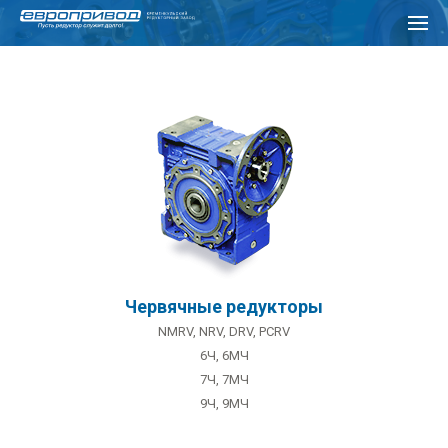
Перейти
к
основному
содержанию
Червячные редукторы
NMRV, NRV, DRV, PCRV
6Ч, 6МЧ
7Ч, 7МЧ
9Ч, 9МЧ