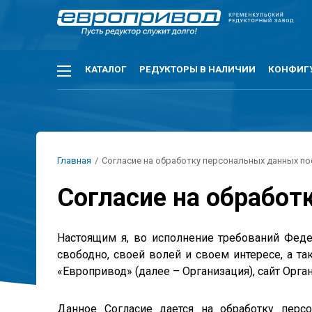
Перейти
к
основному
содержанию
Основная
КАТАЛОГ
РЕДУКТОРЫ В НАЛИЧИИ
КОНФИГ
навигация
Строка
Главная
/
Согласие на обработку персональных данных по
навигации
Согласие на обработ
Настоящим я, во исполнение требований Феде
свободно, своей волей и своем интересе, а т
«Европривод» (далее – Организация), сайт Орга
Данное Согласие дается на обработку перс