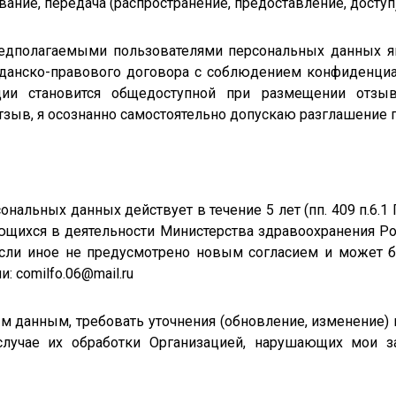
вание, передача (распространение, предоставление, доступ
едполагаемыми пользователями персональных данных яв
данско-правового договора с соблюдением конфиденциал
ции становится общедоступной при размещении отзыв
 отзыв, я осознанно самостоятельно допускаю разглашение 
сональных данных действует в течение 5 лет (пп. 409 п.6.1
ющихся в деятельности Министерства здравоохранения 
, если иное не предусмотрено новым согласием и может
 comilfo.06@mail.ru
м данным, требовать уточнения (обновление, изменение)
лучае их обработки Организацией, нарушающих мои за