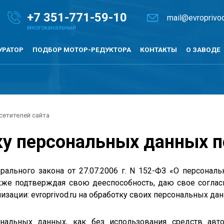
+7
351-771-59-10
mail@evroprivod
УРАТОР
ПОДБОР МОТОР-РЕДУКТОРА
КОНТАКТЫ
О ЗАВОДЕ
сетителей сайта
ку персональных данных п
рального закона от 27.07.2006 г. N 152-ФЗ «О персонал
акже подтверждая свою дееспособность, даю свое согла
низации:
evroprivod
.ru на обработку своих персональных д
ональных данных, как без использования средств авто