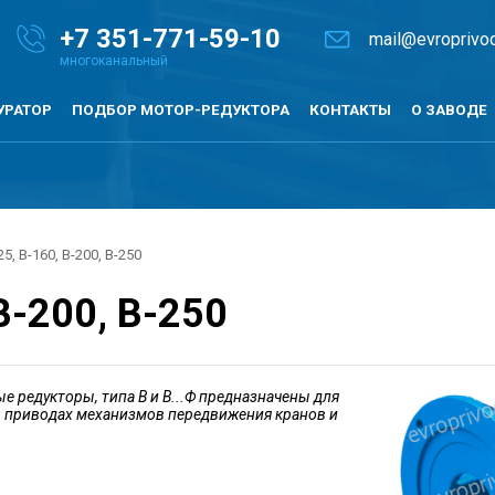
+7
351-771-59-10
mail@evroprivod
УРАТОР
ПОДБОР МОТОР-РЕДУКТОРА
КОНТАКТЫ
О ЗАВОДЕ
25, В-160, В-200, В-250
В-200, В-250
 редукторы, типа В и В...Ф предназначены для
в приводах механизмов передвижения кранов и