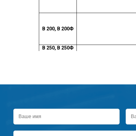
В
200,
В 200Ф
В 250, В 250Ф
Ваше
Ваш
имя
тел
Текст