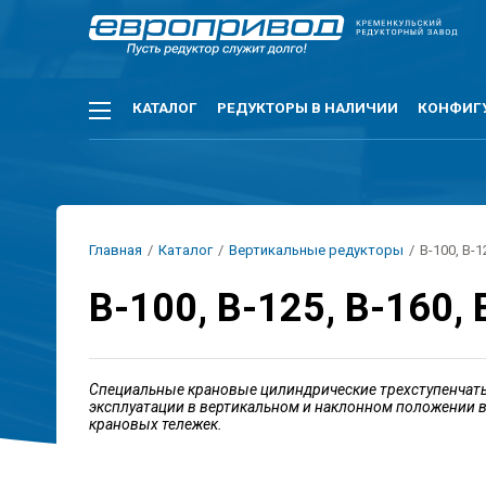
Перейти
к
основному
содержанию
Основная
КАТАЛОГ
РЕДУКТОРЫ В НАЛИЧИИ
КОНФИГ
навигация
Строка
Главная
/
Каталог
/
Вертикальные редукторы
/
В-100, В-1
навигации
В-100, В-125, В-160, 
Специальные крановые цилиндрические трехступенчатые
эксплуатации в вертикальном и наклонном положении 
крановых тележек.