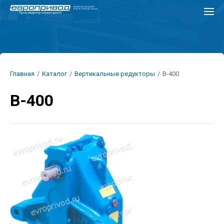
Перейти
к
основному
содержанию
Строка
Главная
/
Каталог
/
Вертикальные редукторы
/
В-400
навигации
В-400