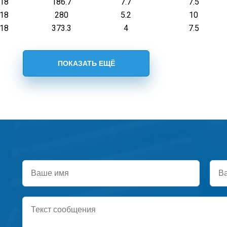
.18
186.7
7.7
7.5
.18
280
5.2
10
.18
373.3
4
7.5
Ваше
Ваш
имя
тел
Текст
сообщения