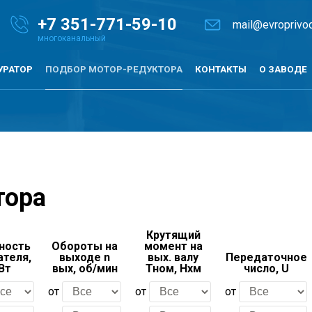
+7
351-771-59-10
mail@evroprivod
УРАТОР
ПОДБОР МОТОР-РЕДУКТОРА
КОНТАКТЫ
О ЗАВОДЕ
тора
Крутящий
ность
Обороты на
момент на
ателя,
выходе n
вых. валу
Передаточное
Вт
вых, об/мин
Тном, Нхм
число, U
от
от
от