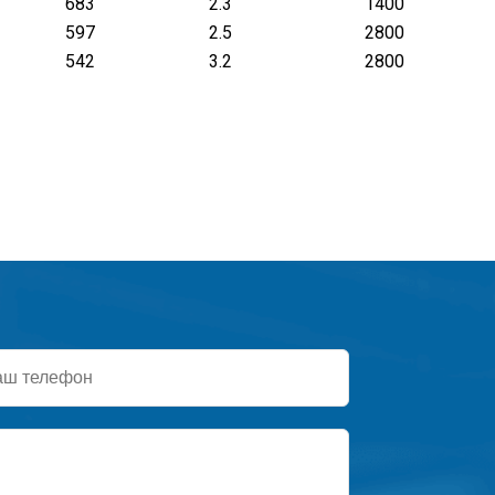
683
2.3
1400
597
2.5
2800
542
3.2
2800
ефон