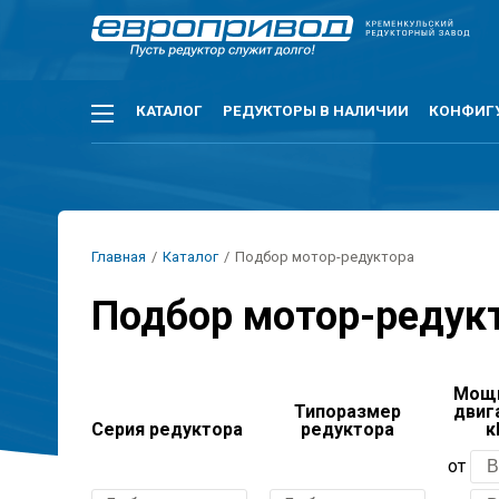
Перейти
к
основному
содержанию
Основная
КАТАЛОГ
РЕДУКТОРЫ В НАЛИЧИИ
КОНФИГ
навигация
Строка
Главная
/
Каталог
/
Подбор мотор-редуктора
навигации
Подбор мотор-редук
Мощ
Типоразмер
двиг
Серия редуктора
редуктора
к
от