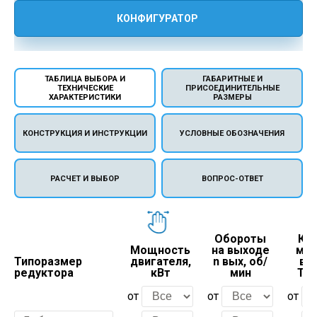
КОНФИГУРАТОР
ТАБЛИЦА ВЫБОРА И
ГАБАРИТНЫЕ И
ТЕХНИЧЕСКИЕ
ПРИСОЕДИНИТЕЛЬНЫЕ
ХАРАКТЕРИСТИКИ
РАЗМЕРЫ
КОНСТРУКЦИЯ И ИНСТРУКЦИИ
УСЛОВНЫЕ ОБОЗНАЧЕНИЯ
РАСЧЕТ И ВЫБОР
ВОПРОС-ОТВЕТ
Обороты
Кр
Мощность
на выходе
мом
Типоразмер
двигателя,
n вых, об/
вых
редуктора
кВт
мин
Тно
от
от
от