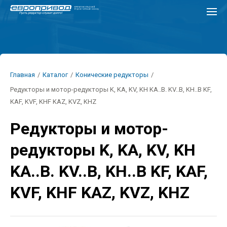
Перейти
к
основному
содержанию
Строка
Главная
/
Каталог
/
Конические редукторы
/
навигации
Редукторы и мотор-редукторы K, KA, KV, KH KA..B. KV..B, KH..B KF,
KAF, KVF, KHF KAZ, KVZ, KHZ
Редукторы и мотор-
редукторы K, KA, KV, KH
KA..B. KV..B, KH..B KF, KAF,
KVF, KHF KAZ, KVZ, KHZ