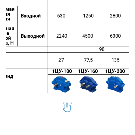
Нм
аемая
ьная
Входной
630
1250
2800
ьная
а,
енная
дине
Выходной
2240
4500
6300
чной
ала, Н
98
 кг
27
77,5
135
1ЦУ-100
1ЦУ-160
1ЦУ-200
й вид