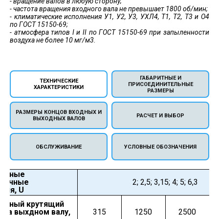
- вращение валов в любую сторону;
- частота вращения входного вала не превышает 1800 об/мин;
- климатические исполнения У1, У2, У3, УХЛ4, Т1, Т2, Т3 и О4
по ГОСТ 15150-69;
- атмосфера типов I и II по ГОСТ 15150-69 при запыленности
воздуха не более 10 мг/м3.
ГАБАРИТНЫЕ И
ТЕХНИЧЕСКИЕ
ПРИСОЕДИНИТЕЛЬНЫЕ
ХАРАКТЕРИСТИКИ
РАЗМЕРЫ
РАЗМЕРЫ КОНЦОВ ВХОДНЫХ И
РАСЧЕТ И ВЫБОР
ВЫХОДНЫХ ВАЛОВ
ОБСЛУЖИВАНИЕ
УСЛОВНЫЕ ОБОЗНАЧЕНИЯ
альные
точные
2; 2,5; 3,15; 4; 5; 6,3
ния, U
льный крутящий
 на выхдном валу,
315
1250
2500
д