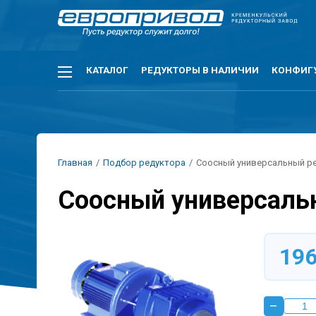
Перейти
к
основному
содержанию
Основная
КАТАЛОГ
РЕДУКТОРЫ В НАЛИЧИИ
КОНФИГ
навигация
Строка
Главная
/
Подбор редуктора
/
Соосный универсальный ре
навигации
Соосный универсаль
19
–