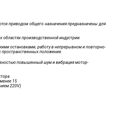
ются приводом общего назначения предназначены для
ех областях производственной индустрии.
ескими остановками; работу в непрерывном и повторно-
х пространственных положения.
равностью повышенный шум и вибрация мотор-
ктора
 менее 15
ением 220V)