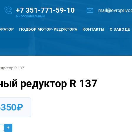
+7
351-771-59-10
mail@evroprivod
УРАТОР
ПОДБОР МОТОР-РЕДУКТОРА
КОНТАКТЫ
О ЗАВОДЕ
дуктор R 137
ный редуктор R 137
6350₽
+