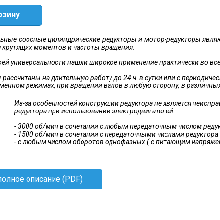
рзину
ьные соосные цилиндрические редукторы и мотор-редукторы явля
 крутящих моментов и частоты вращения.
воей универсальности нашли широкое применение практически во вс
 рассчитаны на длительную работу до 24 ч. в сутки или с периодич
менном режимах, при вращении валов в любую сторону, в различны
Из-за особенностей конструкции редуктора не является неисп
редуктора при использовании электродвигателей:
- 3000 об/мин в сочетании с любым передаточным числом реду
- 1500 об/мин в сочетании с передаточными числами редуктора
- с любым числом оборотов однофазных ( с питающим напряж
полное описание (PDF)