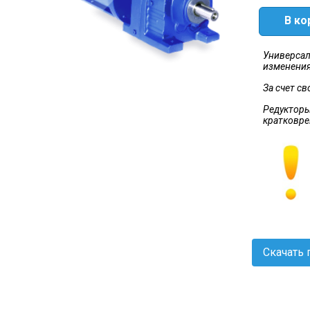
В ко
Универсал
изменения
За счет с
Редукторы
кратковре
Скачать 