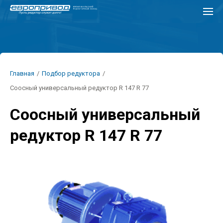
Перейти
к
основному
содержанию
Строка
Главная
/
Подбор редуктора
/
навигации
Соосный универсальный редуктор R 147 R 77
Соосный универсальный
редуктор R 147 R 77