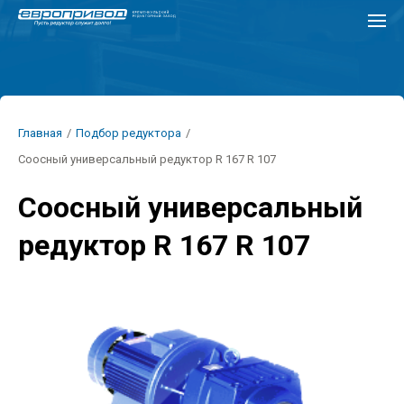
Перейти
к
основному
содержанию
Строка
Главная
/
Подбор редуктора
/
навигации
Соосный универсальный редуктор R 167 R 107
Соосный универсальный
редуктор R 167 R 107