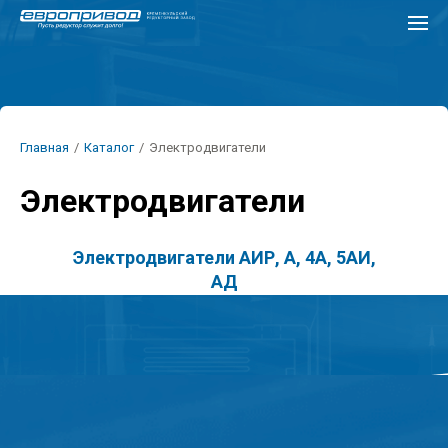
Перейти
к
основному
содержанию
Строка
Главная
/
Каталог
/
Электродвигатели
навигации
Электродвигатели
Электродвигатели АИР, А, 4А, 5АИ,
АД