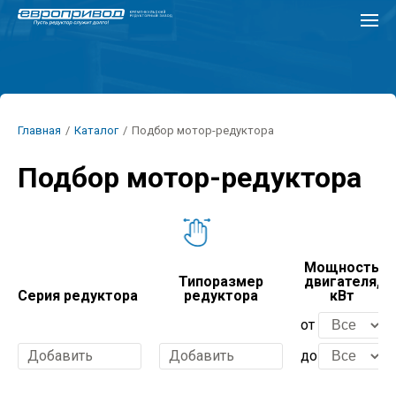
Перейти
к
основному
содержанию
Строка
Главная
/
Каталог
/
Подбор мотор-редуктора
навигации
Подбор мотор-редуктора
Мощность
Типоразмер
двигателя,
Серия редуктора
редуктора
кВт
от
Добавить
Добавить
до