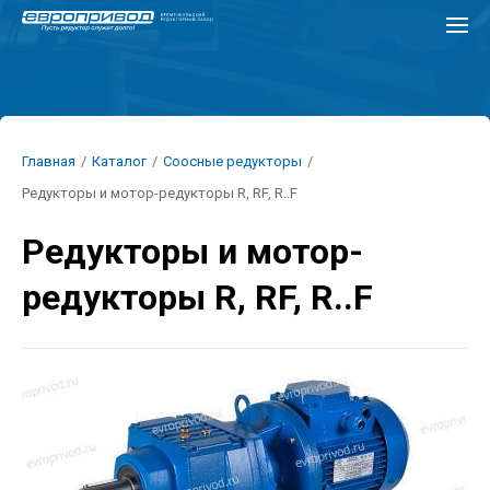
Перейти
к
основному
содержанию
Строка
Главная
/
Каталог
/
Соосные редукторы
/
навигации
Редукторы и мотор-редукторы R, RF, R..F
Редукторы и мотор-
редукторы R, RF, R..F