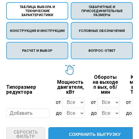
ТАБЛИЦА ВЫБОРА И
ГАБАРИТНЫЕ И
ТЕХНИЧЕСКИЕ
ПРИСОЕДИНИТЕЛЬНЫЕ
ХАРАКТЕРИСТИКИ
РАЗМЕРЫ
КОНСТРУКЦИЯ И ИНСТРУКЦИИ
УСЛОВНЫЕ ОБОЗНАЧЕНИЯ
РАСЧЕТ И ВЫБОР
ВОПРОС-ОТВЕТ
Обороты
Кр
Мощность
на выходе
мом
Типоразмер
двигателя,
n вых, об/
вых
редуктора
кВт
мин
Тно
от
от
от
Добавить
до
до
до
СБРОСИТЬ
ФИЛЬТР