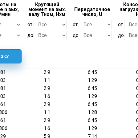
оты на
Крутящий
Консо
е n вых,
момент на вых.
Передаточное
нагрузк
/мин
валу Тном, Нхм
число, U
от
от
от
до
до
до
181
2.9
6.45
903
1.1
1.29
181
2.9
6.45
903
1.6
1.29
361
2.9
6.45
806
1.1
1.28
361
2.9
6.45
806
1.6
1.29
129
5.9
7.14