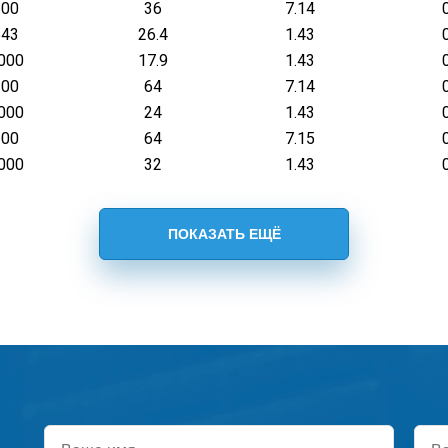
200
36
7.14
643
26.4
1.43
000
17.9
1.43
200
64
7.14
000
24
1.43
200
64
7.15
000
32
1.43
Ваше
Ваш