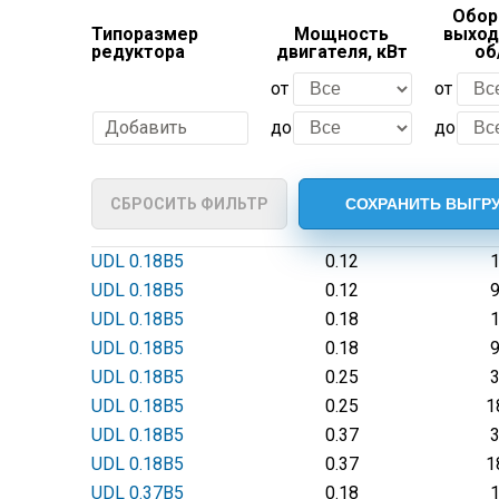
Обор
Типоразмер
Мощность
выход
редуктора
двигателя, кВт
об
от
от
Добавить
до
до
СБРОСИТЬ ФИЛЬТР
UDL 0.18В5
0.12
UDL 0.18В5
0.12
UDL 0.18В5
0.18
UDL 0.18В5
0.18
UDL 0.18В5
0.25
UDL 0.18В5
0.25
1
UDL 0.18В5
0.37
UDL 0.18В5
0.37
1
UDL 0.37В5
0.18