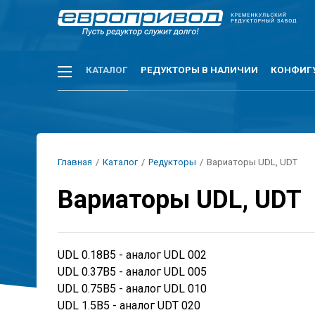
Перейти
к
основному
содержанию
Основная
КАТАЛОГ
РЕДУКТОРЫ В НАЛИЧИИ
КОНФИГ
навигация
Строка
Главная
/
Каталог
/
Редукторы
/
Вариаторы UDL, UDT
навигации
Вариаторы UDL, UDT
UDL 0.18В5 - аналог UDL 002
UDL 0.37В5 - аналог UDL 005
UDL 0.75В5 - аналог UDL 010
UDL 1.5В5 - аналог UDT 020