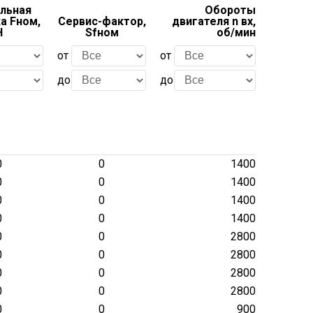
льная
Обороты
а Fном,
Сервис-фактор,
двигателя n вх,
Н
Sfном
об/мин
от
от
до
до
0
0
1400
0
0
1400
0
0
1400
0
0
1400
0
0
2800
0
0
2800
0
0
2800
0
0
2800
0
0
900