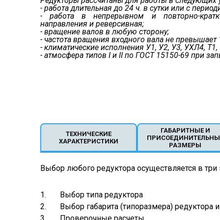
Редукторы рассчитаны для работы в следующих 
- работа длительная до 24 ч. в сутки или с пери
- работа в непрерывном и повторно-кратк
направления и реверсивная;
- вращение валов в любую сторону;
- частота вращения входного вала не превышает 
- климатические исполнения У1, У2, У3, УХЛ4, Т1,
- атмосфера типов I и II по ГОСТ 15150-69 при з
ГАБАРИТНЫЕ И
ТЕХНИЧЕСКИЕ
ПРИСОЕДИНИТЕЛЬНЫ
ХАРАКТЕРИСТИКИ
РАЗМЕРЫ
Выбор любого редуктора осуществляется в три 
1. Выбор типа редуктора
2. Выбор габарита (типоразмера) редуктора и 
3. Проверочные расчеты