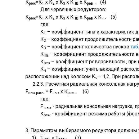
К
=К
х К
х К
х К
х К
, (4)
реж
1
2
3
ПВ
рев
Для червячных редукторов:
К
=К
х К
х К
х К
х К
х К
, (5)
реж
1
2
3
ПВ
рев
ч
где
К
– коэффициент типа и характеристик д
1
К
– коэффициент продолжительности р
2
К
– коэффициент количества пусков
таб
3
К
– коэффициент продолжительности 
ПВ
К
– коэффициент реверсивности , при 
рев
К
– коэффициент, учитывающий располож
ч
расположении над колесом К
= 1,2. При распо
ч
2.2.3. Расчетная радиальная консольная нагр
F
= F
х К
, (6)
вых.расч
вых
реж
где
F
- радиальная консольная нагрузка, 
вых
К
- коэффициент режима работы (форм
реж
3. Параметры выбираемого редуктора должны
1) Т
> Т
, (7)