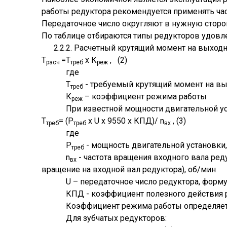
работы редуктора рекомендуется применять час
Передаточное число округляют в нужную сторо
По таблице отбираются типы редукторов удовл
2.2.2. Расчетный крутящий момент на выходн
Т
=Т
х К
, (2)
расч
треб
реж
где
Т
- требуемый крутящий момент на вы
треб
К
– коэффициент режима работы
реж
При известной мощности двигательной ус
Т
= (Р
х U х 9550 х КПД)/ n
, (3)
треб
треб
вх
где
Р
- мощность двигательной установки,
треб
n
- частота вращения входного вала ре
вх
вращение на входной вал редуктора), об/мин
U – передаточное число редуктора, форму
КПД - коэффициент полезного действия р
Коэффициент режима работы определяется
Для зубчатых редукторов: