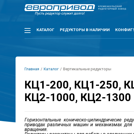
Перейти
к
основному
содержанию
Основная
КАТАЛОГ
РЕДУКТОРЫ В НАЛИЧИИ
КОНФИГ
навигация
Строка
Главная
/
Каталог
/
Вертикальные редукторы
навигации
КЦ1-200, КЦ1-250, К
КЦ2-1000, КЦ2-1300
Горизонтальные коническо-цилиндричесие ред
приводах различных машин и механизмах для 
вращения.