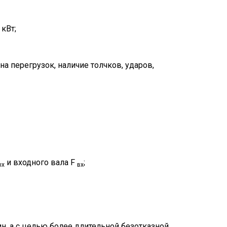
, кВт;
а перегрузок, наличие толчков, ударов,
и входного вала F
;
ых
вх
н, а с целью более длительной безотказной