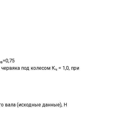
=0,75
ев
 червяка под колесом К
= 1,0, при
ч
о вала (исходные данные), Н