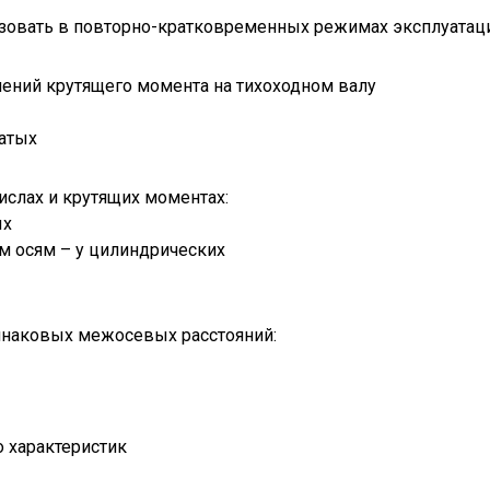
зовать в повторно-кратковременных режимах эксплуатац
ений крутящего момента на тихоходном валу
чатых
слах и крутящих моментах:
ых
м осям – у цилиндрических
инаковых межосевых расстояний:
о характеристик