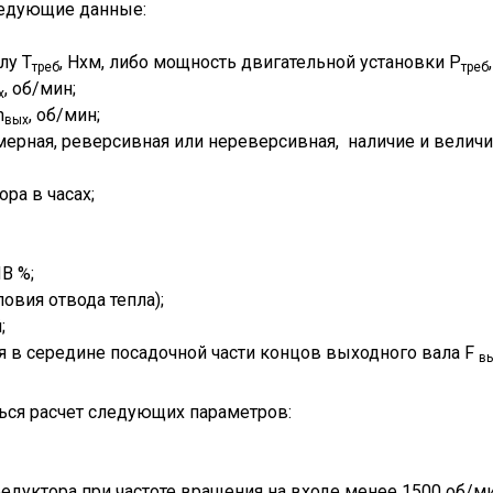
ледующие данные:
лу Т
, Нхм, либо мощность двигательной установки Р
треб
треб
, об/мин;
х
n
, об/мин;
вых
ерная, реверсивная или нереверсивная, наличие и величин
ра в часах;
В %;
овия отвода тепла);
;
я в середине посадочной части концов выходного вала F
в
ться расчет следующих параметров:
едуктора при частоте вращения на входе менее 1500 об/ми