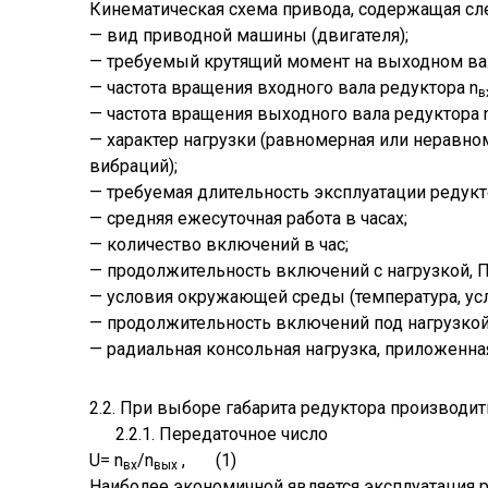
Кинематическая схема привода, содержащая с
— вид приводной машины (двигателя);
— требуемый крутящий момент на выходном ва
— частота вращения входного вала редуктора n
в
— частота вращения выходного вала редуктора 
— характер нагрузки (равномерная или неравном
вибраций);
— требуемая длительность эксплуатации редукто
— средняя ежесуточная работа в часах;
— количество включений в час;
— продолжительность включений с нагрузкой, П
— условия окружающей среды (температура, усл
— продолжительность включений под нагрузкой
— радиальная консольная нагрузка, приложенна
2.2. При выборе габарита редуктора производи
2.2.1. Передаточное число
U= n
/n
, (1)
вх
вых
Наиболее экономичной является эксплуатация р