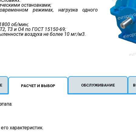
условиях:
одическими остановками;
овременном режимах, нагрузка одного
1800 об/мин;
 Т2, Т3 и О4 по ГОСТ 15150-69;
апыленности воздуха не более 10 мг/м3.
Е
ОБСЛУЖИВАНИЕ
В
РАСЧЕТ И ВЫБОР
этапа:
его характеристик.