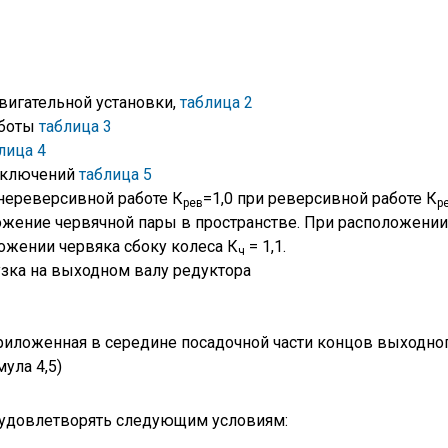
вигательной установки,
таблица 2
аботы
таблица 3
лица 4
включений
таблица 5
нереверсивной работе К
=1,0 при реверсивной работе К
рев
р
ение червячной пары в пространстве. При расположении
ложении червяка сбоку колеса К
= 1,1.
ч
узка на выходном валу редуктора
приложенная в середине посадочной части концов выходног
ула 4,5)
 удовлетворять следующим условиям: