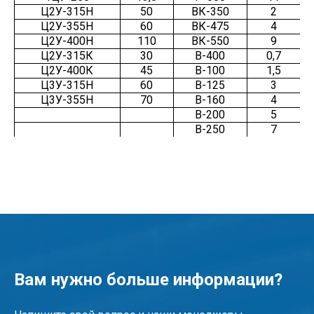
Ц2У-315Н
50
ВК-350
2
Ц2У-355Н
60
ВК-475
4
Ц2У-400Н
110
ВК-550
9
Ц2У-315К
30
В-400
0,7
Ц2У-400К
45
В-100
1,5
Ц3У-315Н
60
В-125
3
Ц3У-355Н
70
В-160
4
В-200
5
В-250
7
Вам нужно больше информации?