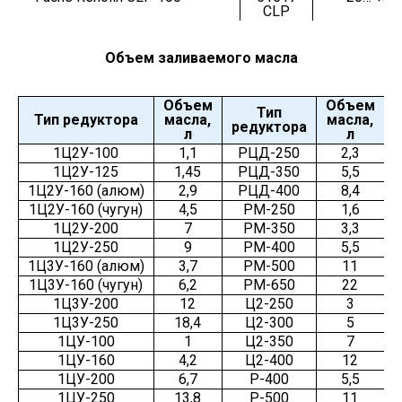
CLP
Объем заливаемого масла
Объем
Объем
Тип
Тип редуктора
масла,
масла,
редуктора
л
л
1Ц2У-100
1,1
РЦД-250
2,3
1Ц2У-125
1,45
РЦД-350
5,5
1Ц2У-160 (алюм)
2,9
РЦД-400
8,4
1Ц2У-160 (чугун)
4,5
РМ-250
1,6
1Ц2У-200
7
РМ-350
3,3
1Ц2У-250
9
РМ-400
5,5
1Ц3У-160 (алюм)
3,7
РМ-500
11
1Ц3У-160 (чугун)
6,2
РМ-650
22
1Ц3У-200
12
Ц2-250
3
1Ц3У-250
18,4
Ц2-300
5
1ЦУ-100
1
Ц2-350
7
1ЦУ-160
4,2
Ц2-400
12
1ЦУ-200
6,7
Р-400
5,5
1ЦУ-250
13,8
Р-500
11