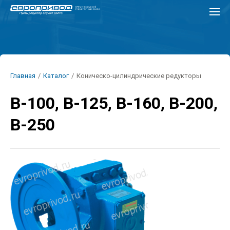
Перейти
к
основному
содержанию
Строка
Главная
/
Каталог
/
Коническо-цилиндрические редукторы
навигации
В-100, В-125, В-160, В-200,
В-250