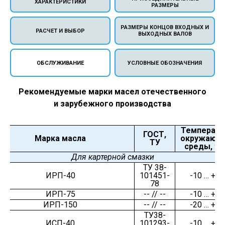
ХАРАКТЕРИСТИКИ
РАЗМЕРЫ
РАЗМЕРЫ КОНЦОВ ВХОДНЫХ И
РАСЧЕТ И ВЫБОР
ВЫХОДНЫХ ВАЛОВ
ОБСЛУЖИВАНИЕ
УСЛОВНЫЕ ОБОЗНАЧЕНИЯ
Рекомендуемые марки масел отечественного
и зарубежного производства
Температу
ГОСТ,
Марка масла
окружающ
ТУ
среды, t, 
Для картерной смазки
ТУ 38-
ИРП-40
101451-
-10 … +50
78
ИРП-75
-- // --
-10 … +50
ИРП-150
-- // --
-20 … +50
ТУ38-
ИСП-40
101293-
-10 … +50