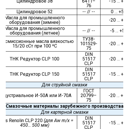
Цилиндровое 38
6411–
-15 … +50
76
Цилиндровое 52
-- // --
0 … +50
Масла для промышленного
-20 … +40
оборудования (зимнее)
Масла для промышленного
-- // --
-5 … +50
оборудования (летнее)
ТУ38-
рансмиссионные масла вязкостью
101529-
-20 … +40
15/20 сСт при 100 ºС
75
DIN
ТНК Редуктор CLP 100
51517
-20 … +25
CLP
DIN
ТНК Редуктор CLP 150
51517
-15 … +40
CLP
Для струйной смазки
ГОСТ
Индустриальное И-50А или И-70А
20799–
-20 … +45
75
Смазочные материалы зарубежного производства
Для картерной смазки
DIN
uchs Renolin CLP 220
(
для
Aw m/x =
51517
-15 … +45
450…
500 мм
)
CLP