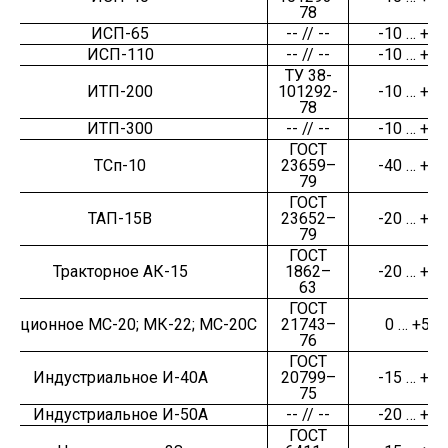
78
ИСП-65
-- // --
-10 … +50
ИСП-110
-- // --
-10 … +50
ТУ 38-
ИТП-200
101292-
-10 … +50
78
ИТП-300
-- // --
-10 … +50
ГОСТ
ТСп-10
23659–
-40 … +25
79
ГОСТ
ТАП-15В
23652–
-20 … +50
79
ГОСТ
Тракторное АК-15
1862–
-20 … +50
63
ГОСТ
виационное МС-20; МК-22; МС-20С
21743–
0 … +50
76
ГОСТ
Индустриальное И-40А
20799–
-15 … +45
75
Индустриальное И-50А
-- // --
-20 … +50
ГОСТ