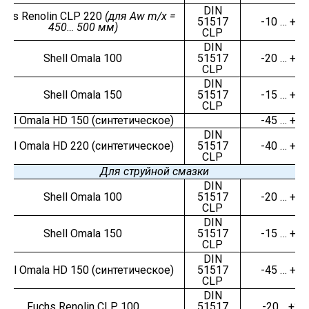
DIN
uchs Renolin CLP 220
(
для
Aw m/x =
51517
-10 … +45
450…
500 мм
)
CLP
DIN
Shell Omala 100
51517
-20 … +25
CLP
DIN
Shell Omala 150
51517
-15 … +40
CLP
hell Omala HD 150 (синтетическое)
-45 … +45
DIN
hell Omala HD 220 (синтетическое)
51517
-40 … +50
CLP
Для струйной смазки
DIN
Shell Omala 100
51517
-20 … +25
CLP
DIN
Shell Omala 150
51517
-15 … +40
CLP
DIN
hell Omala HD 150 (синтетическое)
51517
-45 … +45
CLP
DIN
Fuchs Renolin CLP 100
51517
-20… +25