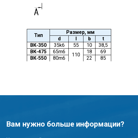
Размер, мм
Тип
d
l
b
t
ВК-350
35k6
55
10
38,5
ВК-475
65m6
18
69
110
ВК-550
80m6
22
85
Вам нужно больше информации?