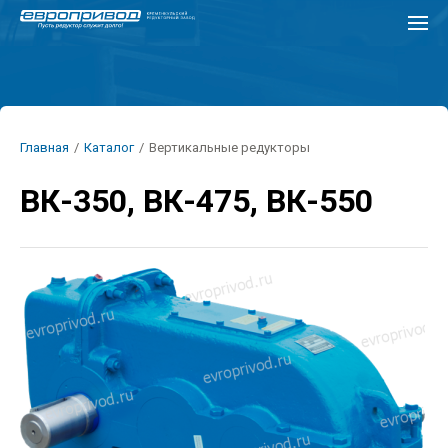
Перейти
к
основному
содержанию
Строка
Главная
/
Каталог
/
Вертикальные редукторы
навигации
ВК-350, ВК-475, ВК-550