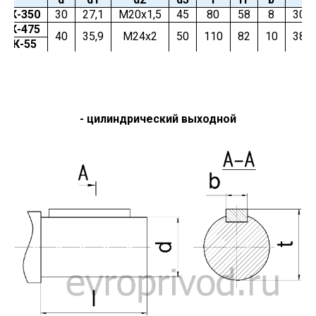
ВК-350
30
27,1
М20х1,5
45
80
58
8
30,1
ВК-475
40
35,9
М24х2
50
110
82
10
38,9
ВК-55
- цилиндрический выходной