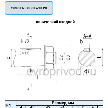
УСЛОВНЫЕ ОБОЗНАЧЕНИЯ
- конический входной
Размер, мм
Тип
d
d
1
d
2
d
3
l
l
1
b
t