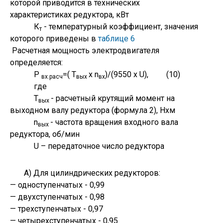
которой приводится в технических
характеристиках редуктора, кВт
К
- температурный коэффициент, значения
т
которого приведены в
таблице 6
Расчетная мощность электродвигателя
определяется:
Р
=( Т
х n
)/(9550 х U), (10)
вх.расч
вых
вх
где
Т
- расчетный крутящий момент на
вых
выходном валу редуктора (формула 2), Нхм
n
- частота вращения входного вала
вых
редуктора, об/мин
U – передаточное число редуктора
А) Для цилиндрических редукторов:
— одноступенчатых - 0,99
— двухступенчатых - 0,98
— трехступенчатых - 0,97
— четырехступенчатых - 0,95