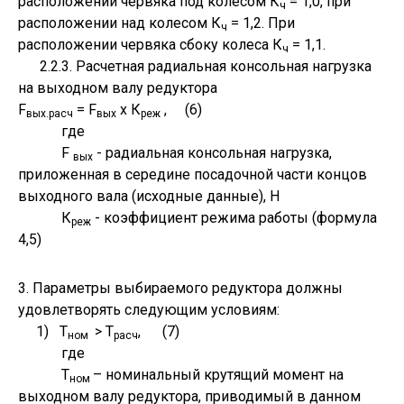
расположении червяка под колесом К
= 1,0, при
ч
расположении над колесом К
= 1,2. При
ч
расположении червяка сбоку колеса К
= 1,1.
ч
2.2.3. Расчетная радиальная консольная нагрузка
на выходном валу редуктора
F
= F
х К
, (6)
вых.расч
вых
реж
где
F
- радиальная консольная нагрузка,
вых
приложенная в середине посадочной части концов
выходного вала (исходные данные), Н
К
- коэффициент режима работы (формула
реж
4,5)
3. Параметры выбираемого редуктора должны
удовлетворять следующим условиям:
1) Т
> Т
, (7)
ном
расч
где
Т
– номинальный крутящий момент на
ном
выходном валу редуктора, приводимый в данном