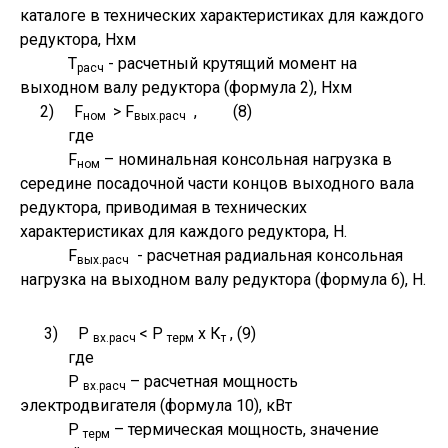
каталоге в технических характеристиках для каждого
редуктора, Нхм
Т
- расчетный крутящий момент на
расч
выходном валу редуктора (формула 2), Нхм
2) F
> F
, (8)
ном
вых.расч
где
F
– номинальная консольная нагрузка в
ном
середине посадочной части концов выходного вала
редуктора, приводимая в технических
характеристиках для каждого редуктора, Н.
F
- расчетная радиальная консольная
вых.расч
нагрузка на выходном валу редуктора (формула 6), Н.
3) Р
< Р
х К
, (9)
вх.расч
терм
т
где
Р
– расчетная мощность
вх.расч
электродвигателя (формула 10), кВт
Р
– термическая мощность, значение
терм