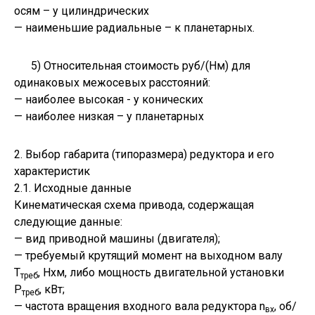
осям – у цилиндрических
— наименьшие радиальные – к планетарных.
5) Относительная стоимость руб/(Нм) для
одинаковых межосевых расстояний:
— наиболее высокая - у конических
— наиболее низкая – у планетарных
2. Выбор габарита (типоразмера) редуктора и его
характеристик
2.1. Исходные данные
Кинематическая схема привода, содержащая
следующие данные:
— вид приводной машины (двигателя);
— требуемый крутящий момент на выходном валу
Т
, Нхм, либо мощность двигательной установки
треб
Р
, кВт;
треб
— частота вращения входного вала редуктора n
, об/
вх