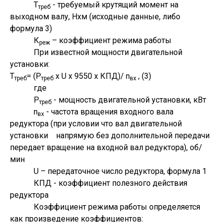
Т
- требуемый крутящий момент на
треб
выходном валу, Нхм (исходные данные, либо
формула 3)
К
– коэффициент режима работы
реж
При известной мощности двигательной
установки:
Т
= (Р
х U х 9550 х КПД)/ n
, (3)
треб
треб
вх
где
Р
- мощность двигательной установки, кВт
треб
n
- частота вращения входного вала
вх
редуктора (при условии что вал двигательной
установки напрямую без дополнительной передачи
передает вращение на входной вал редуктора), об/
мин
U – передаточное число редуктора, формула 1
КПД - коэффициент полезного действия
редуктора
Коэффициент режима работы определяется
как произведение коэффициентов: