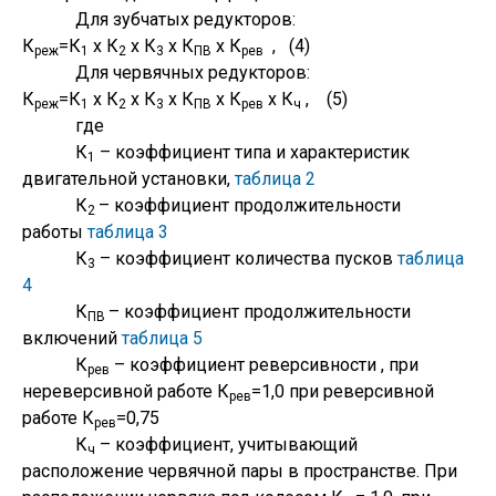
Для зубчатых редукторов:
К
=К
х К
х К
х К
х К
, (4)
реж
1
2
3
ПВ
рев
Для червячных редукторов:
К
=К
х К
х К
х К
х К
х К
, (5)
реж
1
2
3
ПВ
рев
ч
где
К
– коэффициент типа и характеристик
1
двигательной установки,
таблица 2
К
– коэффициент продолжительности
2
работы
таблица 3
К
– коэффициент количества пусков
таблица
3
4
К
– коэффициент продолжительности
ПВ
включений
таблица 5
К
– коэффициент реверсивности , при
рев
нереверсивной работе К
=1,0 при реверсивной
рев
работе К
=0,75
рев
К
– коэффициент, учитывающий
ч
расположение червячной пары в пространстве. При