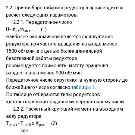
2.2. При выборе габарита редуктора производиться
расчет следующих параметров:
2.2.1. Передаточное число
U= n
/n
, (1)
вх
вых
Наиболее экономичной является эксплуатация
редуктора при частоте вращения на входе менее
1500 об/мин, а с целью более длительной
безотказной работы редуктора
рекомендуется применять частоту вращения
входного вала менее 900 об/мин.
Передаточное число округляют в нужную сторону до
ближайшего числа согласно
таблицы 1
.
По таблице отбираются типы редукторов
удовлетворяющих заданному передаточному числу.
2.2.2. Расчетный крутящий момент на выходном
валу редуктора
Т
=Т
х К
, (2)
расч
треб
реж
где