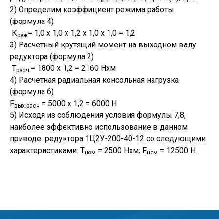
2) Определим коэффициент режима работы
(формула 4)
К
= 1,0 х 1,0 х 1,2 х 1,0 х 1,0 = 1,2
реж
3) Расчетный крутящий момент на выходном валу
редуктора (формула 2)
Т
= 1800 х 1,2 = 2160 Нхм
расч
4) Расчетная радиальная консольная нагрузка
(формула 6)
F
= 5000 х 1,2 = 6000 Н
вых.расч
5) Исходя из соблюдения условия формулы 7,8,
наиболее эффективно использование в данном
приводе редуктора 1Ц2У-200-40-12 со следующими
характеристиками: Т
= 2500 Нхм; F
= 12500 Н.
ном
ном