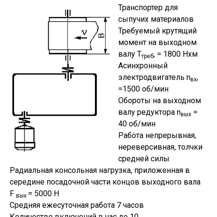
Транспортер для
сыпучих материалов
Требуемый крутящий
момент на выходном
валу Т
, = 1800 Нхм
треб
Асинхронный
электродвигатель n
,
вх
=1500 об/мин
Обороты на выходном
валу редуктора n
=
вых
40 об/мин
Работа непрерывная,
нереверсивная, толчки
средней силы
Радиальная консольная нагрузка, приложенная в
середине посадочной части концов выходного вала
F
= 5000 Н
вых
Средняя ежесуточная работа 7 часов
Количество включений в час до 10