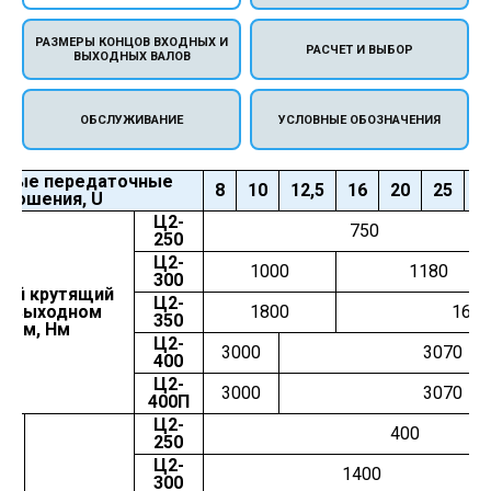
РАЗМЕРЫ КОНЦОВ ВХОДНЫХ И
РАСЧЕТ И ВЫБОР
ВЫХОДНЫХ ВАЛОВ
ОБСЛУЖИВАНИЕ
УСЛОВНЫЕ ОБОЗНАЧЕНИЯ
ьные передаточные
8
10
12,5
16
20
25
3
тношения, U
Ц2-
750
250
Ц2-
1000
1180
300
ый крутящий
Ц2-
а выходном
1800
1600
350
Тном, Нм
Ц2-
3000
3070
400
Ц2-
3000
3070
400П
Ц2-
400
250
Ц2-
1400
300