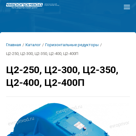
Перейти
к
основному
содержанию
Строка
Главная
/
Каталог
/
Горизонтальные редукторы
/
навигации
Ц2-250, Ц2-300, Ц2-350, Ц2-400, Ц2-400П
Ц2-250, Ц2-300, Ц2-350,
Ц2-400, Ц2-400П