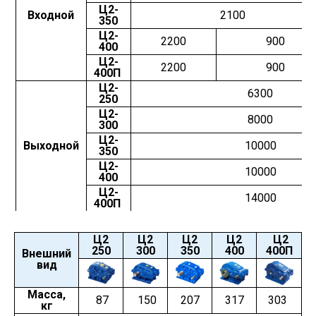
Ц2-
Входной
2100
350
Ц2-
ая
2200
900
400
я
Ц2-
я
2200
900
400П
ая
Ц2-
6300
е
250
й
Ц2-
 Н
8000
300
Ц2-
Выходной
10000
350
Ц2-
10000
400
Ц2-
14000
400П
Ц2
Ц2
Ц2
Ц2
Ц2
250
300
350
400
400П
Внешний
вид
Масса,
87
150
207
317
303
кг