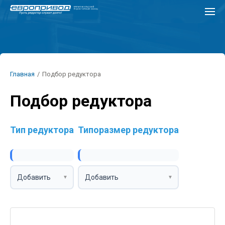
Перейти
к
основному
содержанию
Строка
Главная
/
Подбор редуктора
навигации
Подбор редуктора
Тип редуктора
Типоразмер редуктора
Добавить
Добавить