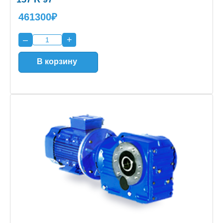
461300₽
–
+
В корзину