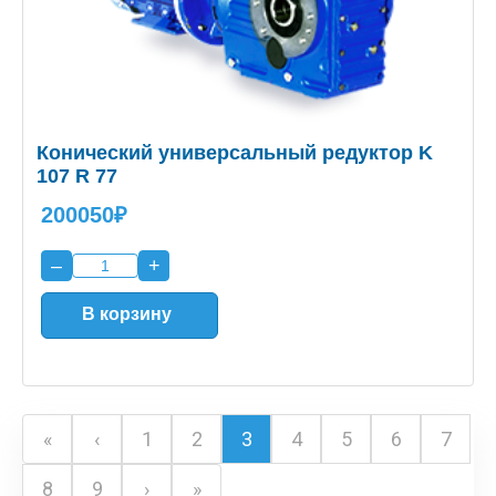
Конический универсальный редуктор K
107 R 77
200050₽
–
+
В корзину
Нумерация
«
‹
1
2
3
4
5
6
7
Первая
Предыдущая
Page
Page
Текущая
Page
Page
Page
Page
страница
страница
страница
страниц
8
9
›
»