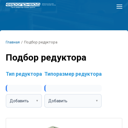
Перейти
к
основному
содержанию
Строка
Главная
/
Подбор редуктора
навигации
Подбор редуктора
Тип редуктора
Типоразмер редуктора
Добавить
Добавить