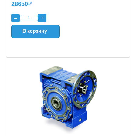
28650₽
–
+
В корзину