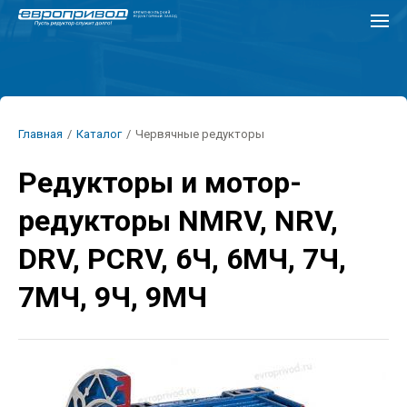
Перейти
к
основному
содержанию
Строка
Главная
/
Каталог
/
Червячные редукторы
навигации
Редукторы и мотор-
редукторы NMRV, NRV,
DRV, PCRV, 6Ч, 6МЧ, 7Ч,
7МЧ, 9Ч, 9МЧ