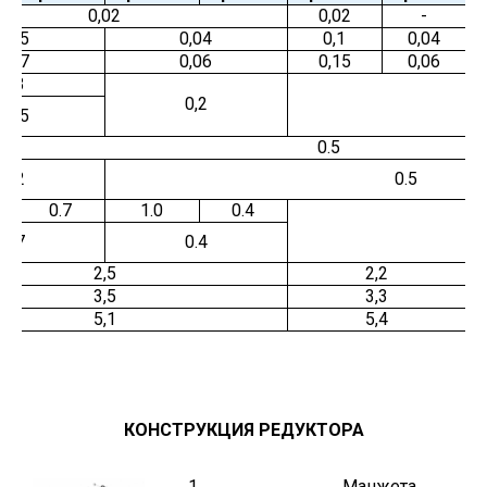
0,02
0,02
-
0
0,05
0,04
0,1
0,04
0
0,07
0,06
0,15
0,06
0,3
0,2
0,15
0.5
0.2
0.5
0.7
1.0
0.4
0.7
0.4
2,5
2,2
3,5
3,3
5,1
5,4
B
КОНСТРУКЦИЯ РЕДУКТОРА
1
Манжета