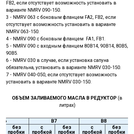
FB2, если отсутствует возможность установить в
варианте NMRV 090-150.
3 - NMRV 063 с боковым фланцем FA2, FB2, если
отсутствует возможность установить в варианте
NMRV 063-150.
4 - NMRV 090 с боковым фланцем FA1, FB1.
5 - NMRV 090 с входным фланцем 80В14, 90В14, 80В5,
90В5.
6 - NMRV 030 в случае, если установка сапуна
обязательна, установить в варианте NMRV 030-150.
7 - NMRV 040-050, если отсутствует возможность
установить в варианте NMRV 030-150.
ОБЪЕМ ЗАЛИВАЕМОГО МАСЛА В РЕДУКТОР
(в
литрах)
В6
В7
В8
без
с
без
с
без
й
пробки
пробкой
пробки
пробкой
пробки