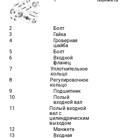
2
Болт
3
Гайка
4
Гроверная
шайба
5
Болт
6
Входной
фланец
7
Уплотнительное
кольцо
8
Регулировочное
кольцо
9
Подшипник
10
Полый
входной вал
11
Полый входной
вал с
цилиндрическим
выходом
12
Манжета
13
Входная