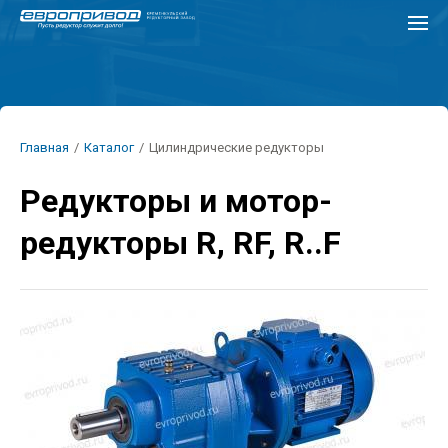
Перейти
к
основному
содержанию
Строка
Главная
/
Каталог
/
Цилиндрические редукторы
навигации
Редукторы и мотор-
редукторы R, RF, R..F