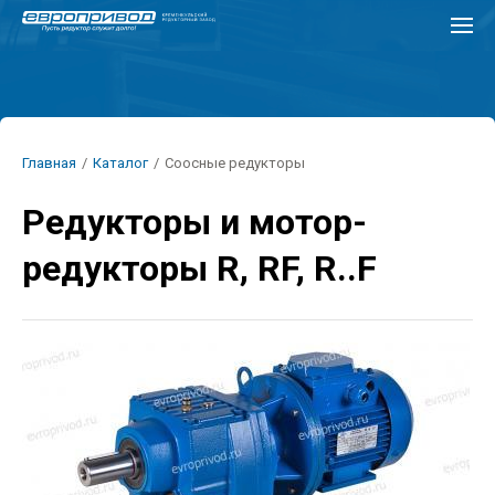
Перейти
к
основному
содержанию
Строка
Главная
/
Каталог
/
Соосные редукторы
навигации
Редукторы и мотор-
редукторы R, RF, R..F