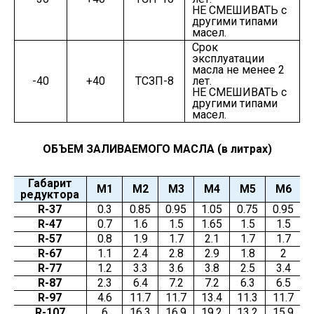
НЕ СМЕШИВАТЬ с
другими типами
масел.
Срок
эксплуатации
масла не менее 2
-40
+40
ТСЗП-8
лет.
НЕ СМЕШИВАТЬ с
другими типами
масел.
ОБЪЕМ ЗАЛИВАЕМОГО МАСЛА (в литрах)
Габарит
М1
М2
М3
М4
М5
М6
редуктора
R-37
0.3
0.85
0.95
1.05
0.75
0.95
R-47
0.7
1.6
1.5
1.65
1.5
1.5
R-57
0.8
1.9
1.7
2.1
1.7
1.7
R-67
1.1
2.4
2.8
2.9
1.8
2
R-77
1.2
3.3
3.6
3.8
2.5
3.4
R-87
2.3
6.4
7.2
7.2
6.3
6.5
R-97
4.6
11.7
11.7
13.4
11.3
11.7
R-107
6
16.3
16.9
19.2
13.2
15.9