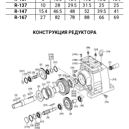
R-137
10
28
29.5
31.5
25
25
R-147
15.4
46.5
48
52
39.5
41
R-167
27
82
78
88
66
69
КОНСТРУКЦИЯ РЕДУКТОРА