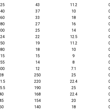
125
43
11.2
140
37
10
160
33
18
180
27
16
200
25
14
224
22
12.5
250
19
11.2
280
18
10
315
15
9
355
14
8
400
12
7.1
28
250
25
1.5
220
22.4
5.5
190
25
40
168
22.4
45
154
20
50
140
18