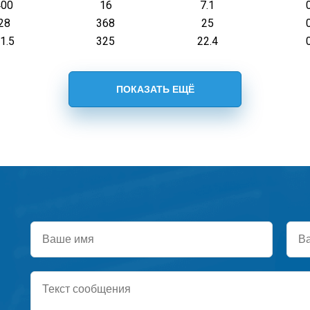
400
16
7.1
28
368
25
1.5
325
22.4
Ваше
Ваш
имя
тел
Текст
сообщения