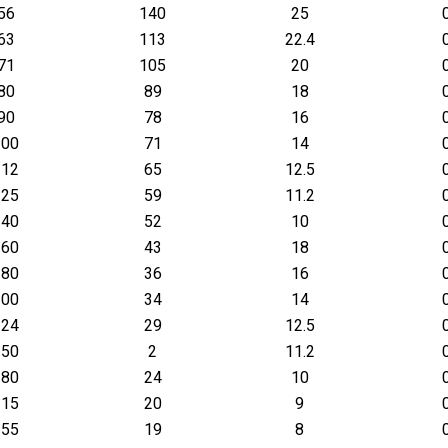
56
140
25
63
113
22.4
71
105
20
80
89
18
90
78
16
100
71
14
112
65
12.5
125
59
11.2
140
52
10
160
43
18
180
36
16
200
34
14
224
29
12.5
250
2
11.2
280
24
10
315
20
9
355
19
8