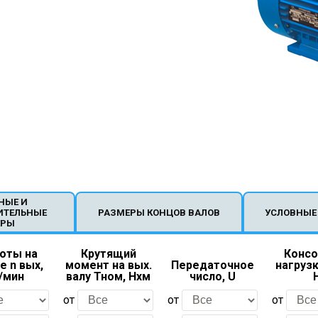
НЫЕ И
ИТЕЛЬНЫЕ
РАЗМЕРЫ КОНЦОВ ВАЛОВ
УСЛОВНЫЕ
ЕРЫ
оты на
Крутящий
Консо
е n вых,
момент на вых.
Передаточное
нагрузк
/мин
валу Тном, Нхм
число, U
от
от
от