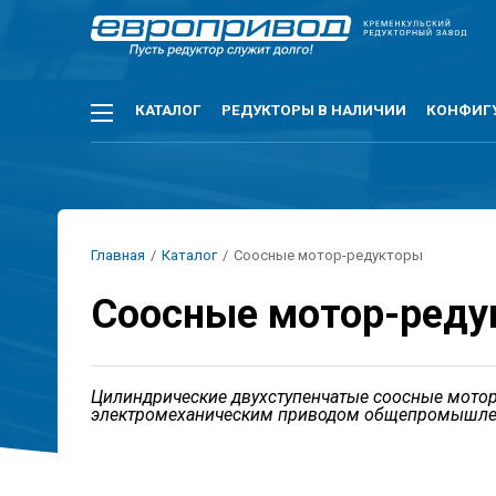
Перейти
к
основному
содержанию
Основная
КАТАЛОГ
РЕДУКТОРЫ В НАЛИЧИИ
КОНФИГ
навигация
Строка
Главная
/
Каталог
/
Соосные мотор-редукторы
навигации
Соосные мотор-ред
Цилиндрические двухступенчатые соосные мото
электромеханическим приводом общепромышле