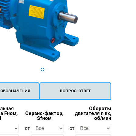
 ОБОЗНАЧЕНИЯ
ВОПРОС-ОТВЕТ
льная
Обороты
а Fном,
Сервис-фактор,
двигателя n вх,
Н
Sfном
об/мин
от
от