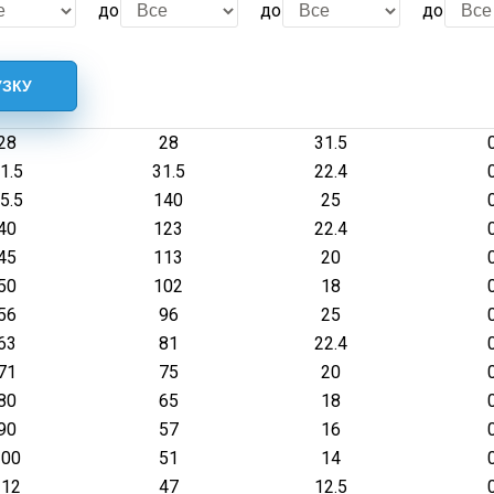
до
до
до
28
28
31.5
1.5
31.5
22.4
5.5
140
25
40
123
22.4
45
113
20
50
102
18
56
96
25
63
81
22.4
71
75
20
80
65
18
90
57
16
100
51
14
112
47
12.5