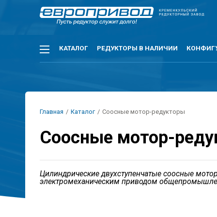
Перейти
к
основному
содержанию
Основная
КАТАЛОГ
РЕДУКТОРЫ В НАЛИЧИИ
КОНФИГ
навигация
Строка
Главная
/
Каталог
/
Соосные мотор-редукторы
навигации
Соосные мотор-ред
Цилиндрические двухступенчатые соосные мото
электромеханическим приводом общепромышле