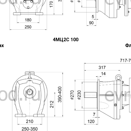
4МЦ2С 100
ах
Фл