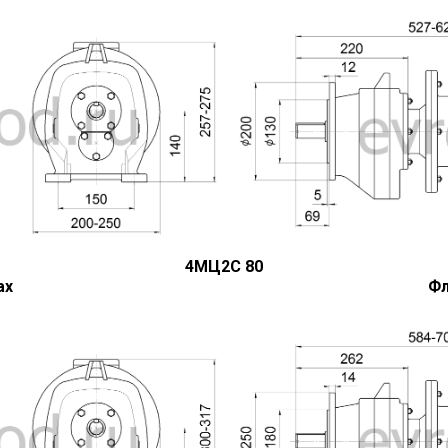
4МЦ2С 80
ах
Фл