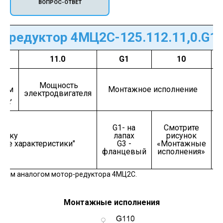
ВОПРОС-ОТВЕТ
-редуктор 4МЦ2С-125.112.11,0.G1
2
11.0
G1
10
оты
Мощность
ном
Монтажное исполнение
электродвигателя
в
,
вых
ин
К
G1- на
Смотрите
ц
ладку
лапах
рисунок
кие характеристики"
G3 -
«Монтажные
фланцевый
исполнения»
лным аналогом мотор-редуктора 4МЦ2С.
Монтажные исполнения