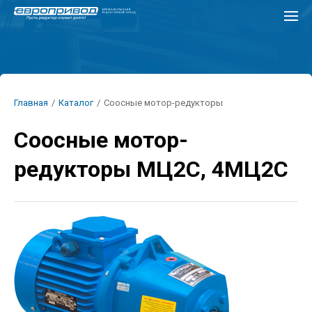
Перейти
к
основному
содержанию
Строка
Главная
/
Каталог
/
Соосные мотор-редукторы
навигации
Соосные мотор-
редукторы МЦ2С, 4МЦ2С