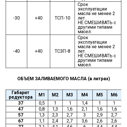
Срок
эксплуатации
масла не менее 2
-30
+40
ТСП-10
лет.
НЕ СМЕШИВАТЬ с
другими типами
масел.
Срок
эксплуатации
масла не менее 2
-40
+40
ТСЗП-8
лет.
НЕ СМЕШИВАТЬ с
другими типами
масел.
ОБЪЕМ ЗАЛИВАЕМОГО МАСЛА (в литрах)
Габарит
М1
М2
М3
М4
М5
М6
редуктора
37
0,5
1
1
1,4
1
1
47
0,8
1,3
1,6
2,1
1,6
1,6
57
1,3
2,3
2,7
3
2,9
2,7
67
1,1
2,4
2,7
3,6
2,6
2,6
77
2,1
4,1
4,6
6
4,4
4,4