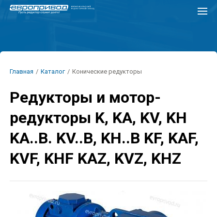
Перейти
к
основному
содержанию
Строка
Главная
/
Каталог
/
Конические редукторы
навигации
Редукторы и мотор-
редукторы K, KA, KV, KH
KA..B. KV..B, KH..B KF, KAF,
KVF, KHF KAZ, KVZ, KHZ